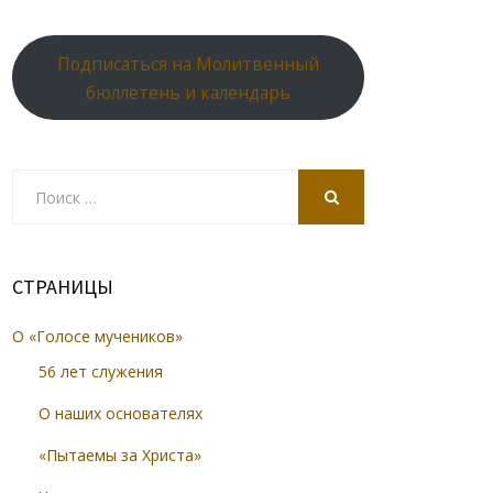
Подписаться на Молитвенный
бюллетень и календарь
Search
for:
SEARCH
СТРАНИЦЫ
О «Голосе мучеников»
56 лет служения
О наших основателях
«Пытаемы за Христа»