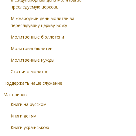
преследуемую церковь
Міжнародний день молитви за
переслідувану церкву Божу
Молитвенные бюллетени
Молитовні бюлетені
Молитвенные нужды
Статьи о молитве
Поддержать наше служение
Материалы
Книги на русском
Книги детям
Книги українською