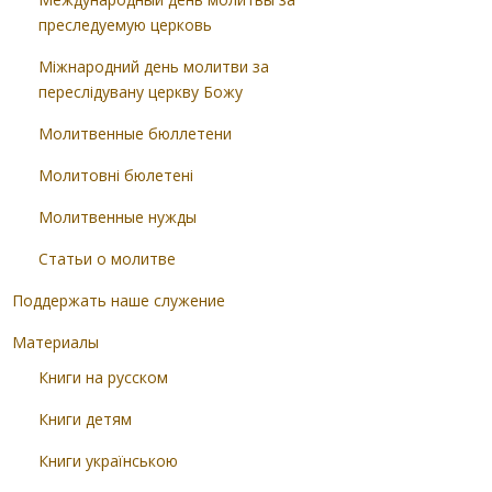
преследуемую церковь
Міжнародний день молитви за
переслідувану церкву Божу
Молитвенные бюллетени
Молитовні бюлетені
Молитвенные нужды
Статьи о молитве
Поддержать наше служение
Материалы
Книги на русском
Книги детям
Книги українською