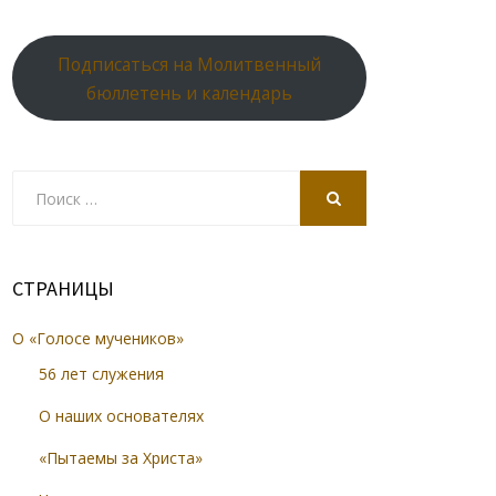
Подписаться на Молитвенный
бюллетень и календарь
Search
for:
SEARCH
СТРАНИЦЫ
О «Голосе мучеников»
56 лет служения
О наших основателях
«Пытаемы за Христа»