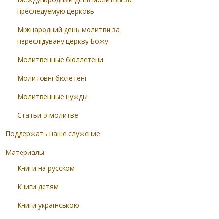
преследуемую церковь
Міжнародний день молитви за
переслідувану церкву Божу
Молитвенные бюллетени
Молитовні бюлетені
Молитвенные нужды
Статьи о молитве
Поддержать наше служение
Материалы
Книги на русском
Книги детям
Книги українською