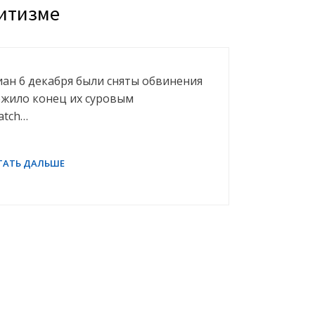
литизме
иан 6 декабря были сняты обвинения
ожило конец их суровым
atch…