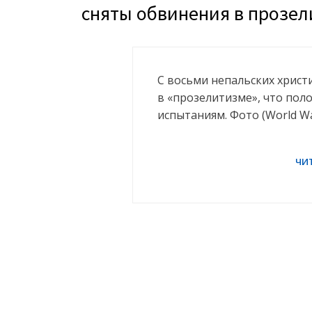
сняты обвинения в прозе
С восьми непальских христ
в «прозелитизме», что пол
испытаниям. Фото (World W