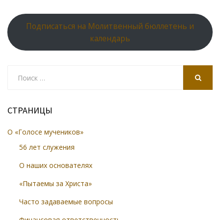
Подписаться на Молитвенный бюллетень и
календарь
Search
for:
SEARCH
СТРАНИЦЫ
О «Голосе мучеников»
56 лет служения
О наших основателях
«Пытаемы за Христа»
Часто задаваемые вопросы
Финансовая ответственность