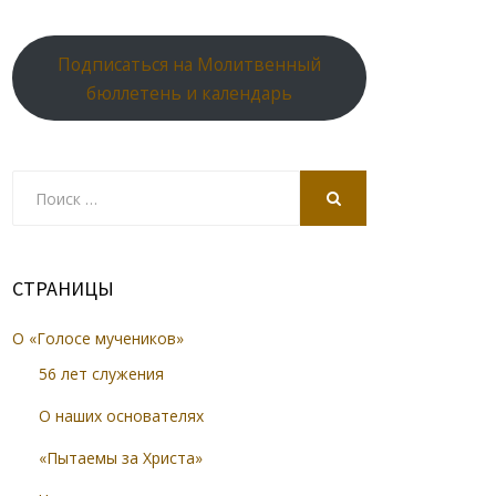
Подписаться на Молитвенный
бюллетень и календарь
Search
for:
SEARCH
СТРАНИЦЫ
О «Голосе мучеников»
56 лет служения
О наших основателях
«Пытаемы за Христа»