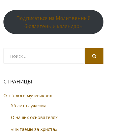
Подписаться на Молитвенный
бюллетень и календарь
Search
for:
SEARCH
СТРАНИЦЫ
О «Голосе мучеников»
56 лет служения
О наших основателях
«Пытаемы за Христа»