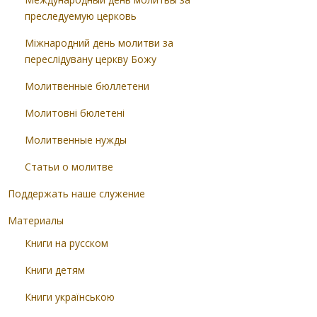
преследуемую церковь
Міжнародний день молитви за
переслідувану церкву Божу
Молитвенные бюллетени
Молитовні бюлетені
Молитвенные нужды
Статьи о молитве
Поддержать наше служение
Материалы
Книги на русском
Книги детям
Книги українською