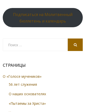
Подписаться на Молитвенный
бюллетень и календарь
Search
for:
SEARCH
СТРАНИЦЫ
О «Голосе мучеников»
56 лет служения
О наших основателях
«Пытаемы за Христа»