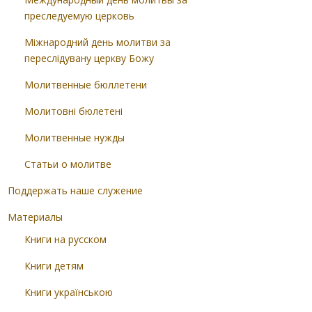
преследуемую церковь
Міжнародний день молитви за
переслідувану церкву Божу
Молитвенные бюллетени
Молитовні бюлетені
Молитвенные нужды
Статьи о молитве
Поддержать наше служение
Материалы
Книги на русском
Книги детям
Книги українською