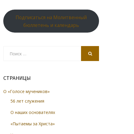
Подписаться на Молитвенный
бюллетень и календарь
Search
for:
SEARCH
СТРАНИЦЫ
О «Голосе мучеников»
56 лет служения
О наших основателях
«Пытаемы за Христа»