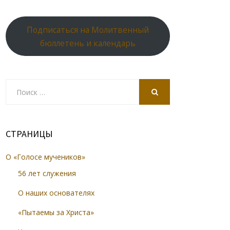
Подписаться на Молитвенный
бюллетень и календарь
Search
for:
SEARCH
СТРАНИЦЫ
О «Голосе мучеников»
56 лет служения
О наших основателях
«Пытаемы за Христа»