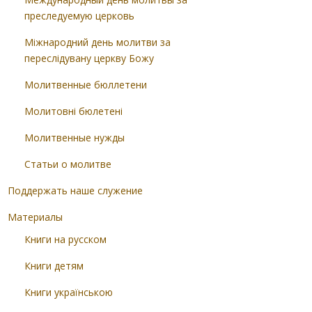
преследуемую церковь
Міжнародний день молитви за
переслідувану церкву Божу
Молитвенные бюллетени
Молитовні бюлетені
Молитвенные нужды
Статьи о молитве
Поддержать наше служение
Материалы
Книги на русском
Книги детям
Книги українською