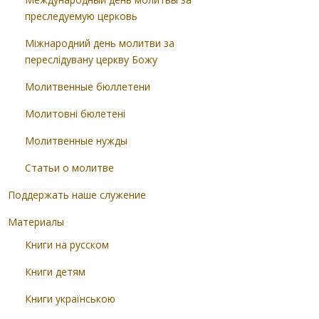
преследуемую церковь
Міжнародний день молитви за
переслідувану церкву Божу
Молитвенные бюллетени
Молитовні бюлетені
Молитвенные нужды
Статьи о молитве
Поддержать наше служение
Материалы
Книги на русском
Книги детям
Книги українською