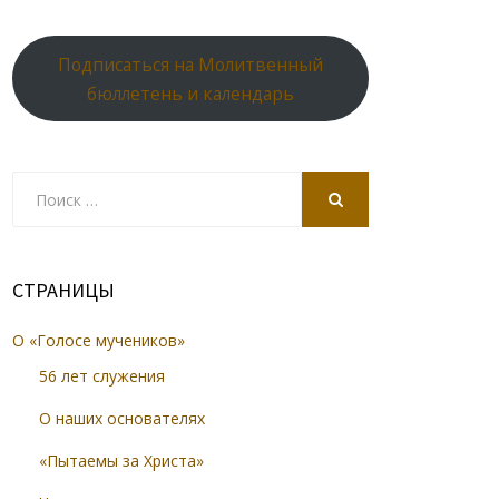
Подписаться на Молитвенный
бюллетень и календарь
Search
for:
SEARCH
СТРАНИЦЫ
О «Голосе мучеников»
56 лет служения
О наших основателях
«Пытаемы за Христа»