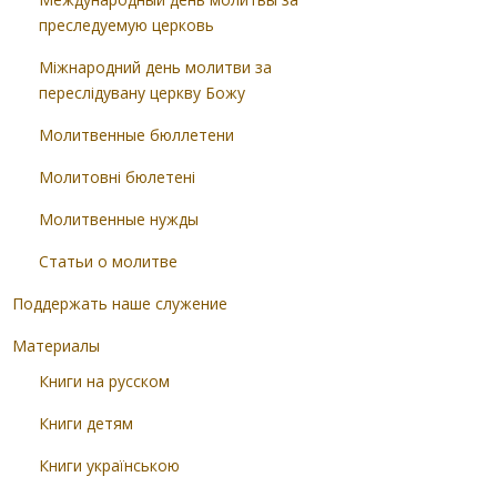
преследуемую церковь
Міжнародний день молитви за
переслідувану церкву Божу
Молитвенные бюллетени
Молитовні бюлетені
Молитвенные нужды
Статьи о молитве
Поддержать наше служение
Материалы
Книги на русском
Книги детям
Книги українською