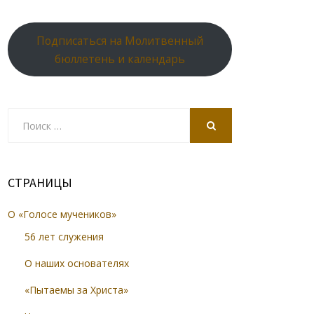
Подписаться на Молитвенный
бюллетень и календарь
Search
for:
SEARCH
СТРАНИЦЫ
О «Голосе мучеников»
56 лет служения
О наших основателях
«Пытаемы за Христа»