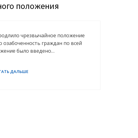
ного положения
родлило чрезвычайное положение
ло озабоченность граждан по всей
ожение было введено…