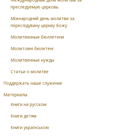
преследуемую церковь
Міжнародний день молитви за
переслідувану церкву Божу
Молитвенные бюллетени
Молитовні бюлетені
Молитвенные нужды
Статьи о молитве
Поддержать наше служение
Материалы
Книги на русском
Книги детям
Книги українською