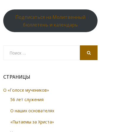
Подписаться на Молитвенный
бюллетень и календарь
Search
for:
SEARCH
СТРАНИЦЫ
О «Голосе мучеников»
56 лет служения
О наших основателях
«Пытаемы за Христа»