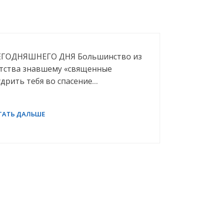
СЕГОДНЯШНЕГО ДНЯ Большинство из
етства знавшему «священные
удрить тебя во спасение…