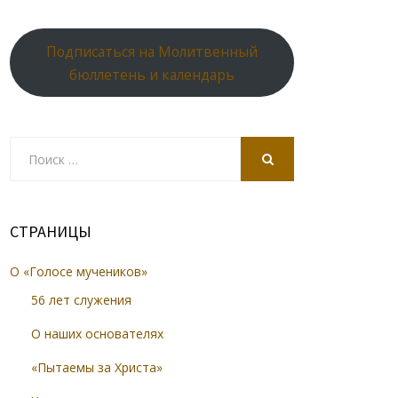
Подписаться на Молитвенный
бюллетень и календарь
Search
for:
SEARCH
СТРАНИЦЫ
О «Голосе мучеников»
56 лет служения
О наших основателях
«Пытаемы за Христа»