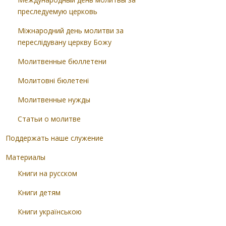
преследуемую церковь
Міжнародний день молитви за
переслідувану церкву Божу
Молитвенные бюллетени
Молитовні бюлетені
Молитвенные нужды
Статьи о молитве
Поддержать наше служение
Материалы
Книги на русском
Книги детям
Книги українською