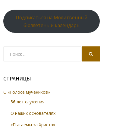
Подписаться на Молитвенный
бюллетень и календарь
Search
for:
SEARCH
СТРАНИЦЫ
О «Голосе мучеников»
56 лет служения
О наших основателях
«Пытаемы за Христа»