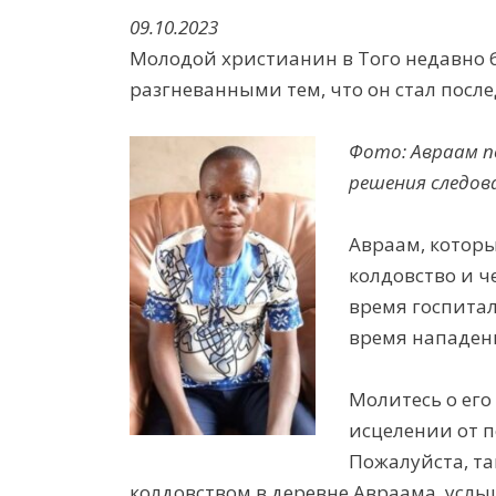
09.10.2023
Молодой христианин в Того недавно 
разгневанными тем, что он стал посл
Фото: Авраам по
решения следов
Авраам, которы
колдовство и 
время госпита
время нападен
Молитесь о его
исцелении от 
Пожалуйста, та
колдовством в деревне Авраама, услы