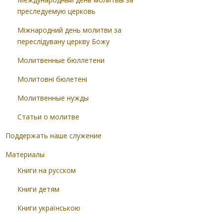
преследуемую церковь
Міжнародний день молитви за
переслідувану церкву Божу
Молитвенные бюллетени
Молитовні бюлетені
Молитвенные нужды
Статьи о молитве
Поддержать наше служение
Материалы
Книги на русском
Книги детям
Книги українською