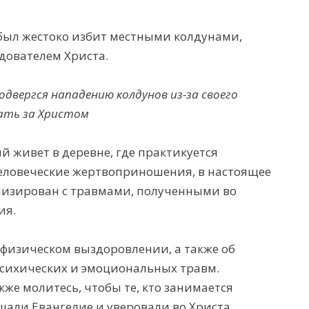
был жестоко избит местными колдунами,
едователем Христа.
двергся нападению колдунов из-за своего
ать за Христом
й живет в деревне, где практикуется
человеческие жертвоприношения, в настоящее
лизирован с травмами, полученными во
ия.
 физическом выздоровлении, а также об
психических и эмоциональных травм.
кже молитесь, чтобы те, кто занимается
шали Евангелие и уверовали во Христа.