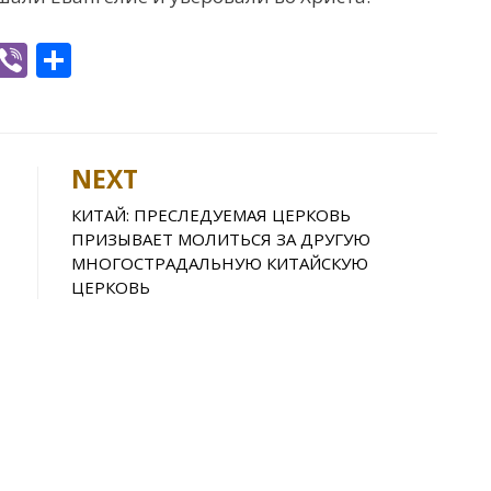
W
Vi
S
h
b
h
t
er
ar
e
NEXT
A
КИТАЙ: ПРЕСЛЕДУЕМАЯ ЦЕРКОВЬ
p
ПРИЗЫВАЕТ МОЛИТЬСЯ ЗА ДРУГУЮ
p
МНОГОСТРАДАЛЬНУЮ КИТАЙСКУЮ
ЦЕРКОВЬ