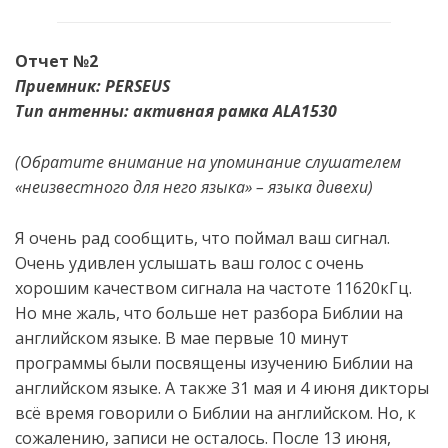
Отчет №2
Приемник: PERSEUS
Тип антенны: активная рамка ALA1530
(Обратите внимание на
упоминание слушател
ем
«
неизвестно
го
для не
го
язык
а
»
– язык
а
дивехи)
Я очень рад сообщить, что поймал ваш сигнал.
Очень удивлен услышать ваш голос с очень
хорошим качеством сигнала на частоте 11620кГц.
Но мне жаль, что больше нет разбора Библии на
английском языке. В мае первые 10 минут
программы были посвящены изучению Библии на
английском языке. А также 31 мая и 4 июня дикторы
всё время говорили о Библии на английском. Но, к
сожалению, записи не осталось. После 13 июня,