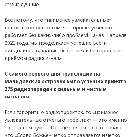
самые лучшие!
Всё
потому, что «наименее увлекательные»
новости говорят о том
, что проект успешно
работает
без
каких-либо
проблем!
Начав 1 апреля
2022 года,
мы продолжаем
успешно вести
ежедневное вещание, без помех и без проблем с
приёмом радиосигнала!
С самого первого дня трансляции н
а
Мальдивских островах было успешно принято
275
радио
передач с сильным и ч
истым
сигналом.
Е
сли говорить о радиопроектах, то «наименее
увлекательные
отч
ё
ты о
проектах» — это именно
то,
что
нам нуж
но
. Проще говоря… это означает,
что «Слово Божье»
четко
отправляется
и
четко