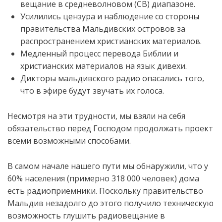
вещание в
средневолново
м
(СВ)
диапазоне
.
Усилились цензура и наблюдение со стороны
правительства Мальдивских островов за
распространением христианских материалов.
Медленный процесс перевода Библии и
христианских материалов на язык дивехи.
Дикторы мальдивского радио опасались того,
что в эфире будут звучать их голоса.
Несмотря на эти трудности, мы взяли на себя
обязательство перед Господом продолжать проект
всеми возможными способами.
В самом начале нашего пути мы обнаружили, что у
60% населения (примерно 318 000 человек) дома
ес
ть
радиоприемники
.
П
оскольку правительство
Мальдив
не
задолго до этого
получило
техническую
возможность глушить
радиовещание в