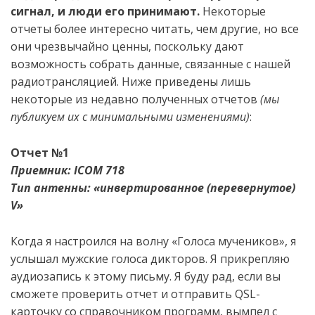
сигнал
, и люди его
принима
ют
.
Некоторые
отчеты более интересно читать, чем другие, но все
они чрезвычайно ценны, поскольку дают
возможность собрать данные, связанные с нашей
радиотрансляцией. Ниже приведены лишь
некоторые из недавно полученных отчетов
(мы
публикуем их с минимальными изменениями)
:
Отчет №1
Приемник: ICOM 718
Тип антенны: «инвертированное (перевернутое)
V»
Когда я настроился на волну
«
Голос
а
мучеников
»,
я
услышал
мужские голоса
диктор
ов
. Я прикрепл
яю
аудио
запись к этому письму. Я буду рад, если вы
сможете проверить отчет и отправить
QSL
-
карточку со справочником программ, вымпел с