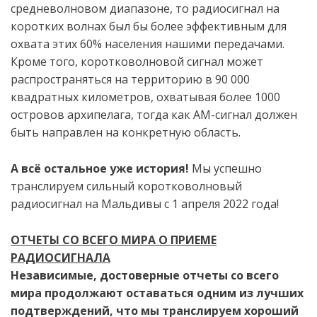
средневолново
м диапазоне
,
то
радиосигнал на
коротк
их
волн
ах
был бы более эффективным для
охвата
этих 60%
населения
нашими передачами
.
Кроме того, коротковолнов
о
й сигнал может
распространяться на территорию в
90 000
квадратных километров
, охватывая
более
1000
островов архипелага, тогда как
АМ
-сигнал должен
быть на
правлен
на конкретную область.
А вс
ё
остальное уже история!
Мы успешно
транслируем сильный коротковолновый
радиосигнал на Мальдивы с 1 апреля 2022 года!
ОТЧЕТЫ СО ВСЕГО МИРА О ПРИЕМЕ
РАДИОСИГНАЛА
Независимые,
достоверные
от
четы
со всего
мира продолжают оставаться одним из лучших
подтвер
ждений
, что
мы
трансл
ируем
хороший