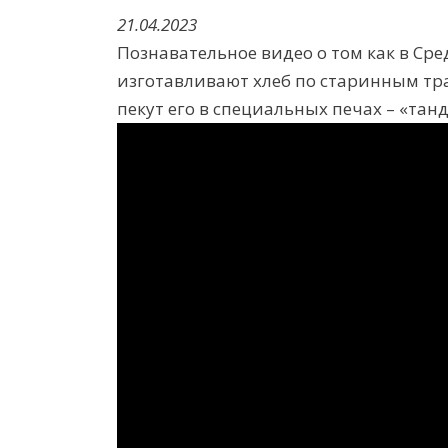
21.04.2023
Познавательное видео о том как в Ср
изготавливают хлеб по старинным тра
пекут его в специальных печах – «тан