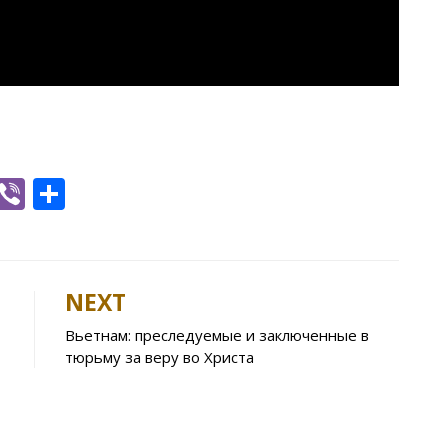
W
Vi
S
h
b
h
t
er
ar
e
NEXT
A
Вьетнам: преследуемые и заключенные в
p
тюрьму за веру во Христа
p