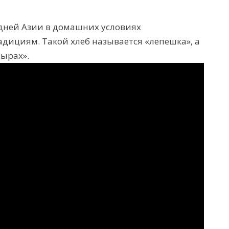
едней Азии в домашних условиях
дициям. Такой хлеб называется «лепешка», а
дырах».