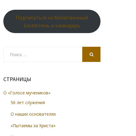
Подписаться на Молитвенный
бюллетень и календарь
Search
for:
SEARCH
СТРАНИЦЫ
О «Голосе мучеников»
56 лет служения
О наших основателях
«Пытаемы за Христа»