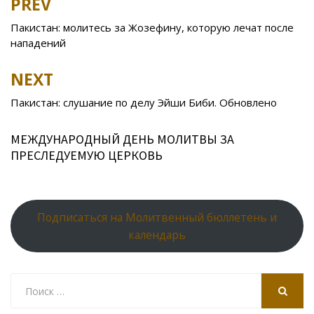
PREV
Post
o
kl
u
st
u
A
navigation
Пакистан: молитесь за Жозефину, которую лечат после
o
as
r
p
нападений
k
s
n
p
NEXT
ni
al
ki
Пакистан: слушание по делу Эйши Биби. Обновлено
МЕЖДУНАРОДНЫЙ ДЕНЬ МОЛИТВЫ ЗА
ПРЕСЛЕДУЕМУЮ ЦЕРКОВЬ
Подписаться на Молитвенный бюллетень и
календарь
Search
for:
SEARCH