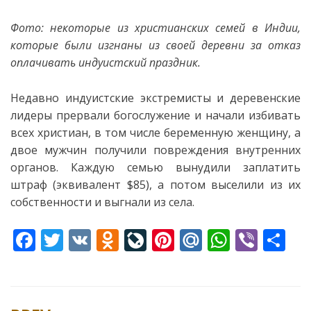
Фото: некоторые из христианских семей в Индии,
которые были изгнаны из своей деревни за отказ
оплачивать индуистский праздник.
Недавно индуистские
экстремисты и деревенские
лидеры прервали богослужение и начали избивать
всех христиан, в том числе беременную женщину, а
двое мужчин получили повреждения внутренних
органов. Каждую семью вынудили заплатить
штраф (эквивалент $85), а потом выселили из их
собственности и выгнали из села.
F
T
V
O
Li
Pi
M
W
Vi
S
ac
w
K
d
v
nt
ai
h
b
h
e
itt
n
eJ
er
l.
at
er
ar
b
er
o
o
e
R
s
e