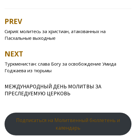
e
itt
n
eJ
er
l.
at
er
ar
b
er
o
o
e
R
s
e
PREV
Post
o
kl
u
st
u
A
navigation
Сирия: молитесь за христиан, атакованных на
o
as
r
p
Пасхальные выходные
k
s
n
p
NEXT
ni
al
ki
Туркменистан: слава Богу за освобождение Умида
Годжаева из тюрьмы
МЕЖДУНАРОДНЫЙ ДЕНЬ МОЛИТВЫ ЗА
ПРЕСЛЕДУЕМУЮ ЦЕРКОВЬ
Подписаться на Молитвенный бюллетень и
календарь