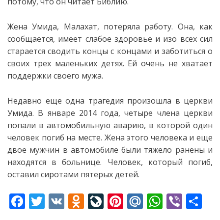
потому, что он читает Библию.
Жена Умида, Малахат, потеряла работу. Она, как
сообщается, имеет слабое здоровье и изо всех сил
старается сводить концы с концами и заботиться о
своих трех маленьких детях. Ей очень не хватает
поддержки своего мужа.
Недавно еще одна трагедия произошла в церкви
Умида. В январе 2014 года, четыре члена церкви
попали в автомобильную аварию, в которой один
человек погиб на месте. Жена этого человека и еще
двое мужчин в автомобиле были тяжело ранены и
находятся в больнице. Человек, который погиб,
оставил сиротами пятерых детей.
F
T
V
O
Li
Pi
M
W
Vi
S
ac
w
K
d
v
nt
ai
h
b
h