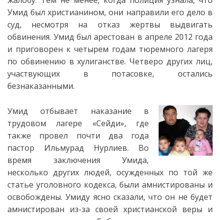
жалобу. Тем не менее, когда полиция узнала, что
Умид был христианином, они направили его дело в
суд, несмотря на отказ жертвы выдвигать
обвинения. Умид был арестован в апреле 2012 года
и приговорен к четырем годам тюремного лагеря
по обвинению в хулиганстве. Четверо других лиц,
участвующих в потасовке, остались
безнаказанными.
Умид отбывает наказание в
трудовом лагере «Сейди», где
также провел почти два года
пастор Ильмурад Нурлиев. Во
время заключения Умида,
несколько других людей, осужденных по той же
статье уголовного кодекса, были амнистированы и
освобождены. Умиду ясно сказали, что он не будет
амнистирован из-за своей христианской веры и