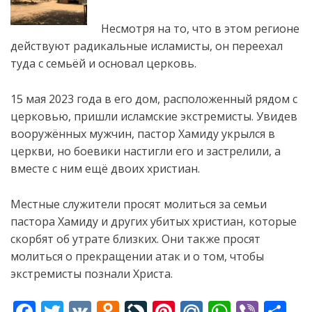
Несмотря на то, что в этом регионе
действуют радикальные исламисты, он переехал
туда с семьёй и основал церковь.
15 мая 2023 года в его дом, расположенный рядом с
церковью, пришли исламские экстремисты. Увидев
вооружённых мужчин,
пастор Хамиду укрылся в
церкви, но боевики настигли его и застрелили, а
вместе с ним ещё двоих христиан.
Местные служители просят молиться за семьи
пастора Хамиду и других убитых христиан, которые
скорбят об утрате близких. Они также просят
молиться о прекращении атак и о том, чтобы
экстремисты познали Христа.
F
T
V
O
Li
Pi
M
W
Vi
S