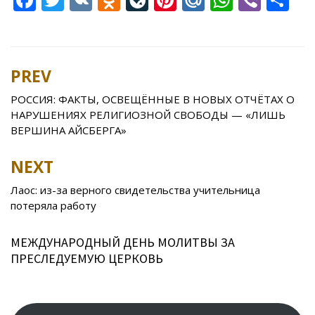
ac
w
K
d
v
nt
ai
h
b
h
e
itt
n
eJ
er
l.
at
er
ar
b
er
o
o
e
R
s
e
PREV
Post
o
kl
u
st
u
A
navigation
РОССИЯ: ФАКТЫ, ОСВЕЩЁННЫЕ В НОВЫХ ОТЧЁТАХ О
o
as
r
p
НАРУШЕНИЯХ РЕЛИГИОЗНОЙ СВОБОДЫ — «ЛИШЬ
k
s
n
p
ВЕРШИНА АЙСБЕРГА»
ni
al
NEXT
ki
Лаос: из-за верного свидетельства учительница
потеряла работу
МЕЖДУНАРОДНЫЙ ДЕНЬ МОЛИТВЫ ЗА
ПРЕСЛЕДУЕМУЮ ЦЕРКОВЬ