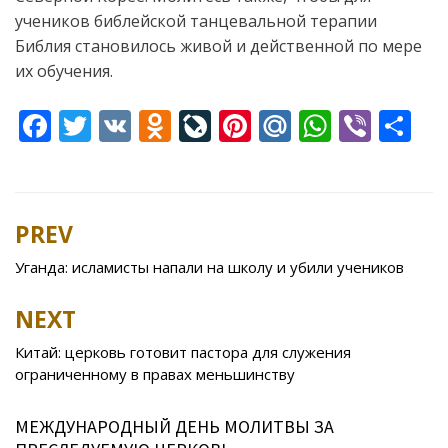
учеников библейской танцевальной терапии
Библия становилось живой и действенной по мере
их обучения.
F
T
V
O
Li
Pi
M
W
Vi
S
ac
w
K
d
v
nt
ai
h
b
h
e
itt
n
eJ
er
l.
at
er
ar
b
er
o
o
e
R
s
e
PREV
Post
o
kl
u
st
u
A
navigation
Уганда: исламисты напали на школу и убили учеников
o
as
r
p
k
s
n
p
NEXT
ni
al
Китай: церковь готовит пастора для служения
ki
ограниченному в правах меньшинству
МЕЖДУНАРОДНЫЙ ДЕНЬ МОЛИТВЫ ЗА