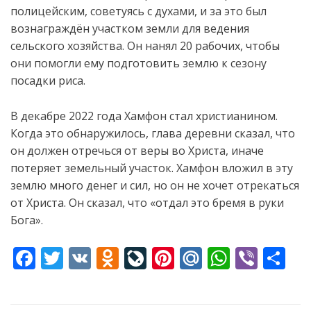
полицейским, советуясь с духами, и за это был
вознаграждён участком земли для ведения
сельского хозяйства. Он нанял 20 рабочих, чтобы
они помогли ему подготовить землю к сезону
посадки риса.
В декабре 2022 года Хамфон стал христианином.
Когда это обнаружилось, глава деревни сказал, что
он должен отречься от веры во Христа, иначе
потеряет земельный участок. Хамфон вложил в эту
землю много денег и сил, но он не хочет отрекаться
от Христа. Он сказал, что «отдал это бремя в руки
Бога».
F
T
V
O
Li
Pi
M
W
Vi
S
ac
w
K
d
v
nt
ai
h
b
h
e
itt
n
eJ
er
l.
at
er
ar