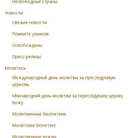
Несвободные страны
Новости
Свежие новости
Помните узников
Освобождены
Пресс-релизы
Молитесь
Международный день молитвы за преследуемую
церковь
Міжнародний день молитви за переслідувану церкву
Божу
Молитвенные бюллетени
Молитовні бюлетені
Молитвенные нужды