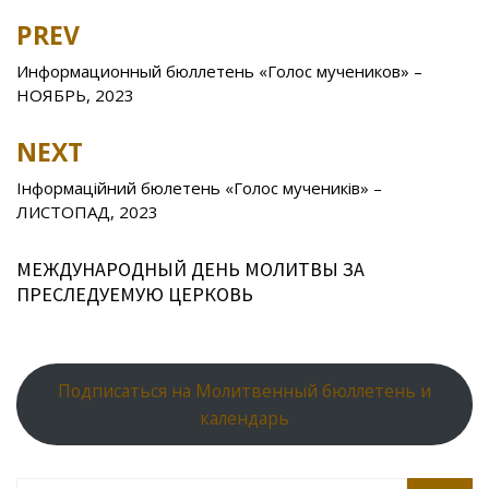
b
er
o
o
e
R
s
e
PREV
Post
o
kl
u
st
u
A
navigation
Информационный бюллетень «Голос мучеников» –
o
as
r
p
НОЯБРЬ, 2023
k
s
n
p
NEXT
ni
al
ki
Інформаційний бюлетень «Голос мучеників» –
ЛИСТОПАД, 2023
МЕЖДУНАРОДНЫЙ ДЕНЬ МОЛИТВЫ ЗА
ПРЕСЛЕДУЕМУЮ ЦЕРКОВЬ
Подписаться на Молитвенный бюллетень и
календарь
Search