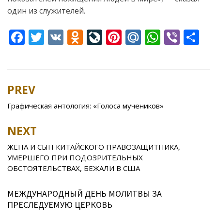
один из служителей.
F
T
V
O
Li
Pi
M
W
Vi
S
ac
w
K
d
v
nt
ai
h
b
h
e
itt
n
eJ
er
l.
at
er
ar
b
er
o
o
e
R
s
e
PREV
Post
o
kl
u
st
u
A
navigation
Графическая антология: «Голоса мучеников»
o
as
r
p
k
s
n
p
NEXT
ni
al
ЖЕНА И СЫН КИТАЙСКОГО ПРАВОЗАЩИТНИКА,
ki
УМЕРШЕГО ПРИ ПОДОЗРИТЕЛЬНЫХ
ОБСТОЯТЕЛЬСТВАХ, БЕЖАЛИ В США
МЕЖДУНАРОДНЫЙ ДЕНЬ МОЛИТВЫ ЗА
ПРЕСЛЕДУЕМУЮ ЦЕРКОВЬ