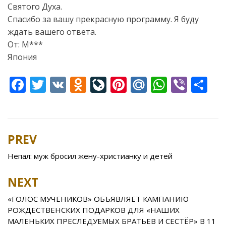
Святого Духа.
Спасибо за вашу прекрасную программу. Я буду
ждать вашего ответа.
От: М***
Япония
F
T
V
O
Li
Pi
M
W
Vi
S
ac
w
K
d
v
nt
ai
h
b
h
e
itt
n
eJ
er
l.
at
er
ar
b
er
o
o
e
R
s
e
PREV
Post
o
kl
u
st
u
A
navigation
Непал: муж бросил жену-христианку и детей
o
as
r
p
k
s
n
p
NEXT
ni
al
«ГОЛОС МУЧЕНИКОВ» ОБЪЯВЛЯЕТ КАМПАНИЮ
ki
РОЖДЕСТВЕНСКИХ ПОДАРКОВ ДЛЯ «НАШИХ
МАЛЕНЬКИХ ПРЕСЛЕДУЕМЫХ БРАТЬЕВ И СЕСТЁР» В 11