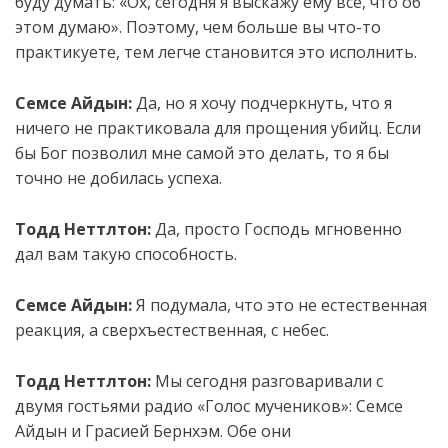
буду думать: «Ох, сегодня я выскажу ему всё, что об
этом думаю». Поэтому, чем больше вы что-то
практикуете, тем легче становится это исполнить.
Семсе Айдын:
Да, но я хочу подчеркнуть, что я
ничего не практиковала для прощения убийц. Если
бы Бог позволил мне самой это делать, то я бы
точно не добилась успеха.
Тодд Неттлтон:
Да, просто Господь мгновенно
дал вам такую способность.
Семсе Айдын:
Я подумала, что это не естественная
реакция, а сверхъестественная, с небес.
Тодд Неттлтон:
Мы сегодня разговаривали с
двумя гостьями радио «Голос мучеников»: Семсе
Айдын и Грасией Бернхэм. Обе они