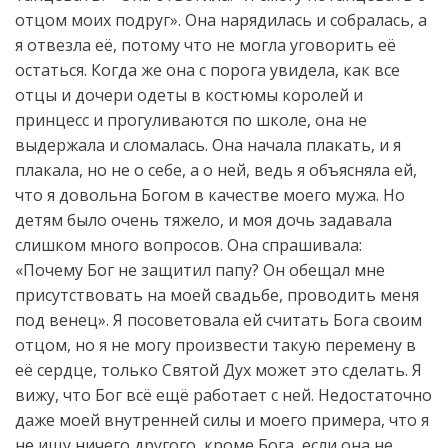
отцом моих подруг». Она нарядилась и собралась, а
я отвезла её, потому что не могла уговорить её
остаться. Когда же она с порога увидела, как все
отцы и дочери одеты в костюмы королей и
принцесс и прогуливаются по школе, она не
выдержала и сломалась. Она начала плакать, и я
плакала, но не о себе, а о ней, ведь я объясняла ей,
что я довольна Богом в качестве моего мужа. Но
детям было очень тяжело, и моя дочь задавала
слишком много вопросов. Она спрашивала:
«Почему Бог не защитил папу? Он обещал мне
присутствовать на моей свадьбе, проводить меня
под венец». Я посоветовала ей считать Бога своим
отцом, но я не могу произвести такую перемену в
её сердце, только Святой Дух может это сделать. Я
вижу, что Бог всё ещё работает с ней. Недостаточно
даже моей внутренней силы и моего примера, что я
не ищу ничего другого, кроме Бога, если она не