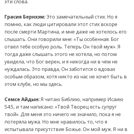
эти слова.
Грасия Бернхэм:
Это замечательный стих. Но я
помню, как люди цитировали этот стих вскоре
после смерти Мартина, и мне даже не хотелось его
слышать. Они говорили мне: «Ты особенная.
Бог
о
твёл тебе особую роль. Теперь Он твой муж». Я
тогда даже слышать этого не хотела, но потом
увидела, что Бог верен, и я никогда ни в чём не
нуждалась. Это правда, Он заботится о вдовах
особым образом, хотя никто из нас не хочет быть в
этом клубе, но мы здесь.
Семсе Айдын:
Я читаю Библию, например Исаию
54:5, и там написано: «Твой Творец есть супруг
твой». Для меня это ничего не значило, пока я не
потеряла мужа. Но мне нравилось то, что я
испытывала присутствие Божье. Он мой муж. Я ни в