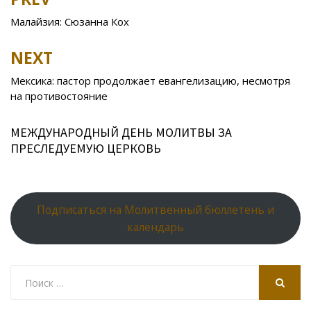
Post
o
kl
u
st
u
A
navigation
Малайзия: Сюзанна Кох
o
as
r
p
k
s
n
p
NEXT
ni
al
Мексика: пастор продолжает евангелизацию, несмотря
ki
на противостояние
МЕЖДУНАРОДНЫЙ ДЕНЬ МОЛИТВЫ ЗА
ПРЕСЛЕДУЕМУЮ ЦЕРКОВЬ
Подписаться на Молитвенный бюллетень и
календарь
Search
for:
SEARCH