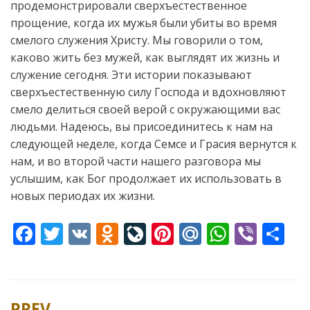
продемонстрировали сверхъестественное
прощение, когда их мужья были убиты во время
смелого служения Христу. Мы говорили о том,
каково жить без мужей, как выглядят их жизнь и
служение сегодня. Эти истории показывают
сверхъестественную силу Господа и вдохновляют
смело делиться своей верой с окружающими вас
людьми. Надеюсь, вы присоединитесь к нам на
следующей неделе, когда Семсе и Грасия вернутся к
нам, и во второй части нашего разговора мы
услышим, как Бог продолжает их использовать в
новых периодах их жизни.
F
T
V
O
Li
Pi
M
W
Vi
S
ac
w
K
d
v
nt
ai
h
b
h
e
itt
n
eJ
er
l.
at
er
ar
b
er
o
o
e
R
s
e
PREV