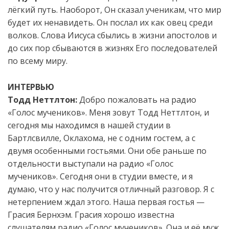
лёгкий путь. Наоборот, Он сказал ученикам, что мир
будет их ненавидеть. Он послал их как овец среди
волков. Слова Иисуса сбылись в жизни апостолов и
до сих пор сбываются в жизнях Его последователей
по всему миру.
ИНТЕРВЬЮ
Тодд Неттлтон:
Добро пожаловать на радио
«Голос мучеников». Меня зовут Тодд Неттлтон, и
сегодня мы находимся в нашей студии в
Бартлсвилле, Оклахома, не с одним гостем, а с
двумя особенными гостьями. Они обе раньше по
отдельности выступали на радио «Голос
мучеников». Сегодня они в студии вместе, и я
думаю, что у нас получится отличный разговор. Я с
нетерпением ждал этого. Наша первая гостья —
Грасия Бернхэм. Грасия хорошо известна
слушателям радио «Голос мучеников». Она и её муж