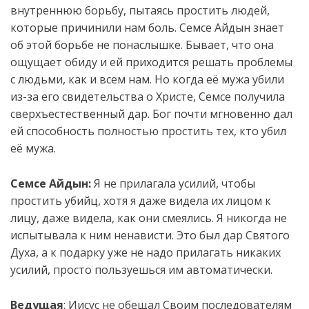
внутреннюю борьбу, пытаясь простить людей,
которые причинили нам боль. Семсе Айдын знает
об этой борьбе не понаслышке. Бывает, что она
ощущает обиду и ей приходится решать проблемы
с людьми, как и всем нам. Но когда её мужа
убили
из-за его свидетельства о Христе, Семсе получила
сверхъестественный дар. Бог почти мгновенно дал
ей способность полностью простить тех, кто убил
её мужа.
Семсе Айдын:
Я не прилагала усилий, чтобы
простить убийц, хотя я даже видела их лицом к
лицу, даже видела, как они смеялись. Я никогда не
испытывала к ним ненависти. Это был дар Святого
Духа, а к подарку уже не надо прилагать никаких
усилий, просто пользуешься им автоматически.
Ведущая
: Иисус не обещал Своим последователям