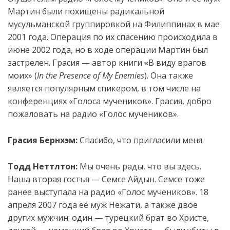
Мартин были похищены радикальной
мусульманской группировкой на Филиппинах в мае
2001 года. Операция по их спасению происходила в
июне 2002 года, но в ходе операции Мартин был
застрелен. Грасия
—
автор
книги
«
В
виду
врагов
моих
»
(
In the Presence of My Enemies
)
.
Она также
является популярным спикером, в том числе на
конференциях «Голоса мучеников». Грасия, добро
пожаловать на радио «Голос мучеников».
Грасия Бернхэм:
Спасибо, что пригласили меня.
Тодд Неттлтон:
Мы очень рады, что вы здесь.
Наша вторая гостья — Семсе Айдын. Семсе тоже
ранее выступала на радио «Голос мучеников». 18
апреля 2007 года её муж
Нежати
, а также двое
других мужчин: один — турецкий брат во Христе,