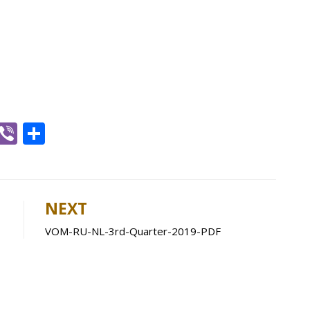
W
Vi
S
h
b
h
t
er
ar
e
NEXT
A
VOM-RU-NL-3rd-Quarter-2019-PDF
p
p