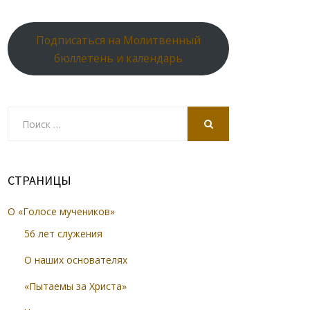
Подписаться на Молитвенный
бюллетень и календарь
Search
for:
SEARCH
СТРАНИЦЫ
О «Голосе мучеников»
56 лет служения
О наших основателях
«Пытаемы за Христа»