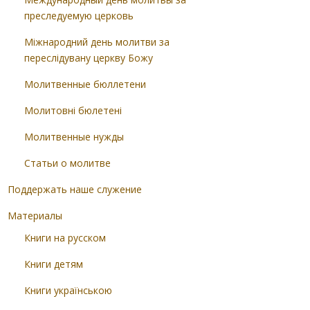
преследуемую церковь
Міжнародний день молитви за
переслідувану церкву Божу
Молитвенные бюллетени
Молитовні бюлетені
Молитвенные нужды
Статьи о молитве
Поддержать наше служение
Материалы
Книги на русском
Книги детям
Книги українською