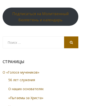
Подписаться на Молитвенный
бюллетень и календарь
Search
for:
SEARCH
СТРАНИЦЫ
О «Голосе мучеников»
56 лет служения
О наших основателях
«Пытаемы за Христа»