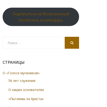
Подписаться на Молитвенный
бюллетень и календарь
Search
for:
SEARCH
СТРАНИЦЫ
О «Голосе мучеников»
56 лет служения
О наших основателях
«Пытаемы за Христа»