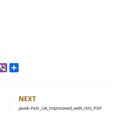
W
Vi
S
h
b
h
t
er
ar
e
NEXT
A
Jasek-Petr_UA_Imprisoned_with_ISIS_PDF
p
p