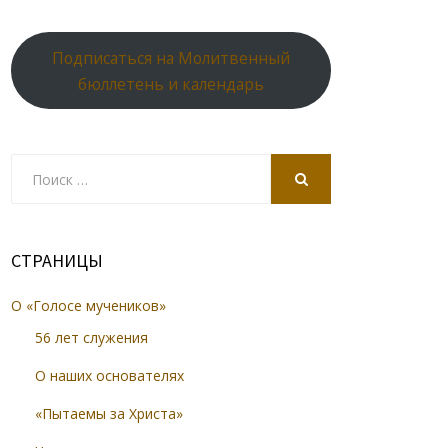
Подписаться на Молитвенный
бюллетень и календарь
Search
for:
SEARCH
СТРАНИЦЫ
О «Голосе мучеников»
56 лет служения
О наших основателях
«Пытаемы за Христа»