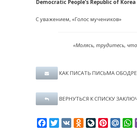
Democratic People’s Republic of Korea
С уважением, «Голос мучеников»
«Молясь, трудитесь, что
КАК ПИСАТЬ ПИСЬМА ОБОДР
ВЕРНУТЬСЯ К СПИСКУ ЗАКЛЮ
F
T
V
O
Li
Pi
M
ac
w
K
d
v
nt
ai