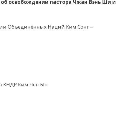
об освобождении пастора Чжан Вэнь Ши и
ции Объединённых Наций Kим Сонг –
та КНДР Ким Чен Ын