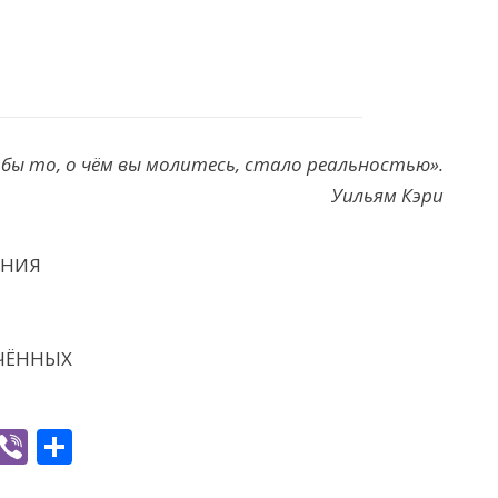
бы то, о чём вы молитесь, стало реальностью».
Уильям Кэри
ЕНИЯ
ЧЁННЫХ
W
Vi
S
h
b
h