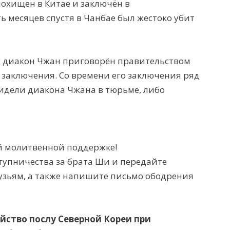
похищен в Китае и заключён в
ь месяцев спустя в Чанбае был жестоко убит
у диакон Чжан приговорён правительством
 заключения. Со времени его заключения ряд
идели диакона Чжана в тюрьме, либо
й молитвенной поддержке!
тупничества за брата Ши и передайте
узьям, а также напишите письмо ободрения
йство послу Северной Кореи при