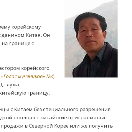
оему корейскому
жданином Китая. Он
 на границе с
пастором корейского
.
«Голос мучеников» №4,
»
)
, служа
китайскую границу.
ницы с Китаем без специального разрешения
радкой посещают китайские приграничные
епродажи в Северной Корее или же получить