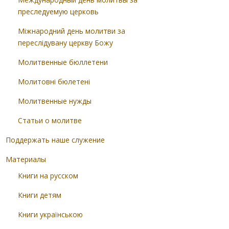
преследуемую церковь
Міжнародний день молитви за
переслідувану церкву Божу
Молитвенные бюллетени
Молитовні бюлетені
Молитвенные нужды
Статьи о молитве
Поддержать наше служение
Материалы
Книги на русском
Книги детям
Книги українською