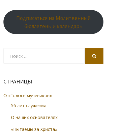
Подписаться на Молитвенный
бюллетень и календарь
Search
for:
SEARCH
СТРАНИЦЫ
О «Голосе мучеников»
56 лет служения
О наших основателях
«Пытаемы за Христа»