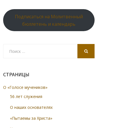
Подписаться на Молитвенный
бюллетень и календарь
Search
for:
SEARCH
СТРАНИЦЫ
О «Голосе мучеников»
56 лет служения
О наших основателях
«Пытаемы за Христа»