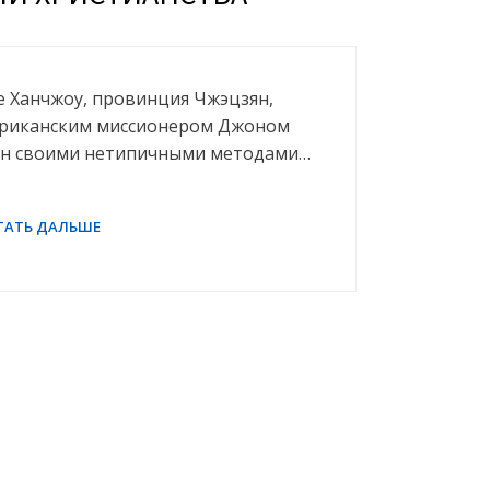
де Ханчжоу, провинция Чжэцзян,
мериканским миссионером Джоном
ен своими нетипичными методами…