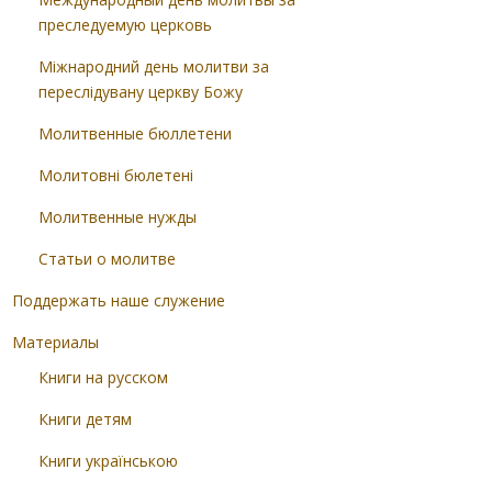
преследуемую церковь
Міжнародний день молитви за
переслідувану церкву Божу
Молитвенные бюллетени
Молитовні бюлетені
Молитвенные нужды
Статьи о молитве
Поддержать наше служение
Материалы
Книги на русском
Книги детям
Книги українською