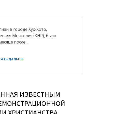
тиан в городе Хух-Хото,
нняя Монголия (КНР), было
месяце после…
ВАННАЯ ИЗВЕСТНЫМ
ДЕМОНСТРАЦИОННОЙ
И ХРИСТИАНСТВА