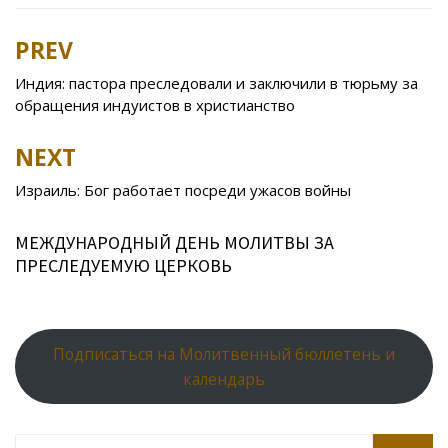
e
itt
n
eJ
er
l.
at
er
ar
b
er
o
o
e
R
s
e
PREV
Post
o
kl
u
st
u
A
navigation
Индия: пастора преследовали и заключили в тюрьму за
o
as
r
p
обращения индуистов в христианство
k
s
n
p
NEXT
ni
al
ki
Израиль: Бог работает посреди ужасов войны
МЕЖДУНАРОДНЫЙ ДЕНЬ МОЛИТВЫ ЗА
ПРЕСЛЕДУЕМУЮ ЦЕРКОВЬ
Подписаться на Молитвенный бюллетень и
календарь
Search