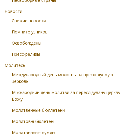
Несвободные страны
Новости
Свежие новости
Помните узников
Освобождены
Пресс-релизы
Молитесь
Международный день молитвы за преследуемую
церковь
Міжнародний день молитви за переслідувану церкву
Божу
Молитвенные бюллетени
Молитовні бюлетені
Молитвенные нужды