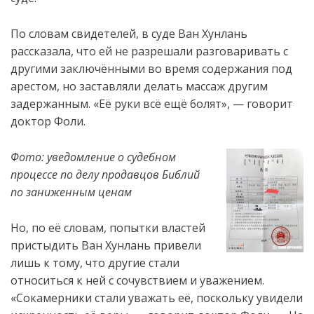
По словам свидетелей, в суде Ван Хунлань
рассказала, что ей не разрешали разговаривать с
другими заключёнными во время содержания под
арестом, но заставляли делать массаж другим
задержанным. «Её руки всё ещё болят», — говорит
доктор Фоли.
Фото
:
у
ведомление о судебном
процессе по делу
продавцов
Библи
й
по заниженным ценам
Но, по её словам, попытки властей
пристыдить Ван Хунлань привели
лишь к тому, что другие стали
относиться к ней с сочувствием и уважением.
«Сокамерники стали уважать её, поскольку увидели