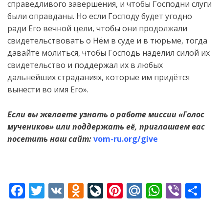
справедливого завершения, и чтобы Господни слуги
были оправданы. Но если Господу будет угодно
ради Его вечной цели, чтобы они продолжали
свидетельствовать о Нём в суде и в тюрьме, тогда
давайте молиться, чтобы Господь наделил силой их
свидетельство и поддержал их в любых
дальнейших страданиях, которые им придётся
вынести во имя Его».
Если вы желаете узнать о работе миссии «Голос
мучеников» или поддержать её, приглашаем вас
посетить наш сайт:
vom-ru.org/give
F
T
V
O
Li
Pi
M
W
Vi
S
ac
w
K
d
v
nt
ai
h
b
h