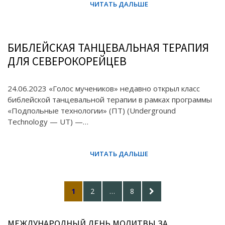
БИБЛЕЙСКАЯ ТАНЦЕВАЛЬНАЯ ТЕРАПИЯ
ДЛЯ СЕВЕРОКОРЕЙЦЕВ
24.06.2023 «Голос мучеников» недавно открыл класс
библейской танцевальной терапии в рамках программы
«Подпольные технологии» (ПТ) (Underground
Technology — UT) —…
Posts
PAGE
PAGE
PAGE
NEXT
1
2
…
8
pagination
PAGE
МЕЖДУНАРОДНЫЙ ДЕНЬ МОЛИТВЫ ЗА