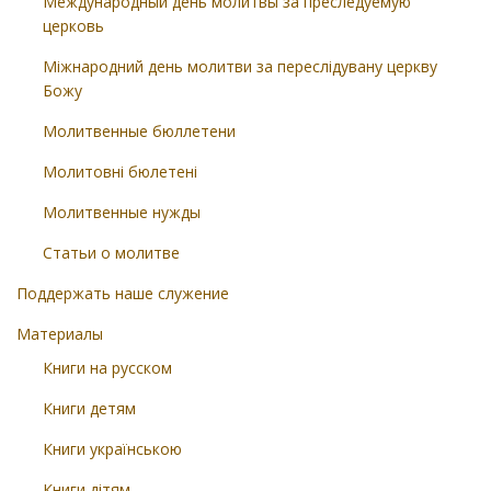
Международный день молитвы за преследуемую
церковь
Міжнародний день молитви за переслідувану церкву
Божу
Молитвенные бюллетени
Молитовні бюлетені
Молитвенные нужды
Статьи о молитве
Поддержать наше служение
Материалы
Книги на русском
Книги детям
Книги українською
Книги дітям