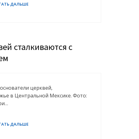
вей сталкиваются с
ем
 основатели церквей,
ье в Центральной Мексике. Фото:
ери…