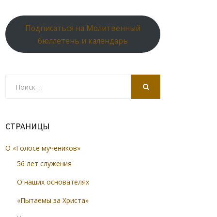
Подписаться на Молитвенный
бюллетень и календарь
Search
for:
SEARCH
СТРАНИЦЫ
О «Голосе мучеников»
56 лет служения
О наших основателях
«Пытаемы за Христа»