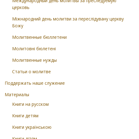
Международный день молитвы за преследуемую
церковь
Міжнародний день молитви за переслідувану церкву
Божу
Молитвенные бюллетени
Молитовні бюлетені
Молитвенные нужды
Статьи о молитве
Поддержать наше служение
Материалы
Книги на русском
Книги детям
Книги українською
Книги дітям