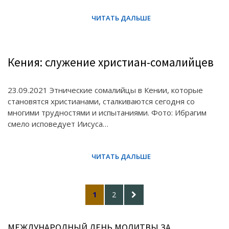
Кения: служение христиан-сомалийцев
23.09.2021 Этнические сомалийцы в Кении, которые
становятся христианами, сталкиваются сегодня со
многими трудностями и испытаниями. Фото: Ибрагим
смело исповедует Иисуса…
Posts
PAGE
PAGE
NEXT
1
2
pagination
PAGE
МЕЖДУНАРОДНЫЙ ДЕНЬ МОЛИТВЫ ЗА