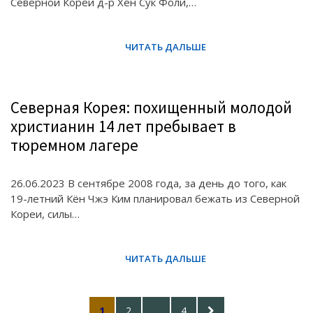
Северной Кореи д-р Хён Сук Фоли,…
Северная Корея: похищенный молодой
христианин 14 лет пребывает в
тюремном лагере
26.06.2023 В сентябре 2008 года, за день до того, как
19-летний Кён Чжэ Ким планировал бежать из Северной
Кореи, силы…
Posts
PAGE
PAGE
PAGE
NEXT
1
2
…
4